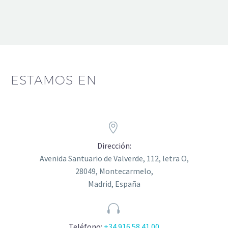
ESTAMOS EN


Dirección:
Avenida Santuario de Valverde, 112, letra O
,
28049, Montecarmelo,
Madrid, España


Teléfono:
+34 916 58 41 00