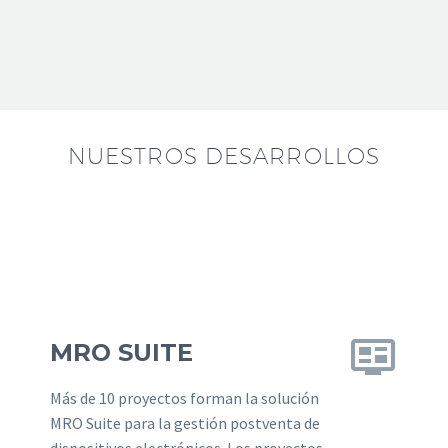
NUESTROS DESARROLLOS


MRO SUITE
Más de 10 proyectos forman la solución
MRO Suite para la gestión postventa de
dispositivos electrónicos. Los proyectos